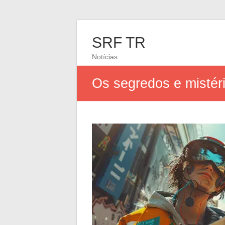
SRF TR
Notícias
Os segredos e mistér