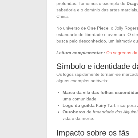
profundas. Tomemos o exemplo de
Drago
sabedoria e o domínio das artes marciai
China.
No universo de
One Piece
, o Jolly Roge
estandarte de liberdade e aventura. O sím
busca pelo desconhecido, um leitmotiv qu
Leitura complementar :
Os segredos da 
Símbolo e identidade d
Os logos rapidamente tornam-se marcador
alguns exemplos notáveis:
Marca da vila das folhas escondida
uma comunidade.
Logo da guilda Fairy Tail
: incorpora
Ouroboros
de
Irmandade dos Alquimis
vida e da morte.
Impacto sobre os fãs