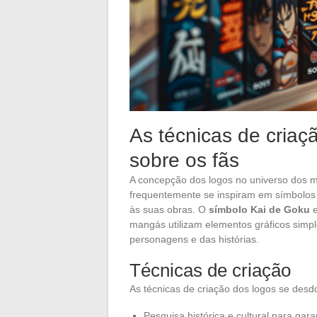
As técnicas de criaç
sobre os fãs
A concepção dos logos no universo dos m
frequentemente se inspiram em símbolos hi
às suas obras. O
símbolo Kai de Goku
mangás utilizam elementos gráficos simp
personagens e das histórias.
Técnicas de criação
As técnicas de criação dos logos se desd
Pesquisa histórica e cultural para gara