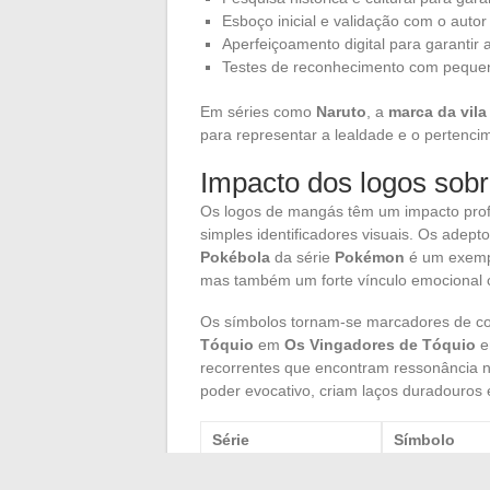
Esboço inicial e validação com o autor 
Aperfeiçoamento digital para garantir a
Testes de reconhecimento com pequeno
Em séries como
Naruto
, a
marca da vila
para representar a lealdade e o pertencim
Impacto dos logos sobr
Os logos de mangás têm um impacto profu
simples identificadores visuais. Os ade
Pokébola
da série
Pokémon
é um exempl
mas também um forte vínculo emocional c
Os símbolos tornam-se marcadores de c
Tóquio
em
Os Vingadores de Tóquio
e
recorrentes que encontram ressonância n
poder evocativo, criam laços duradouros 
Série
Símbolo
Dragon Ball
Símbolo Kai 