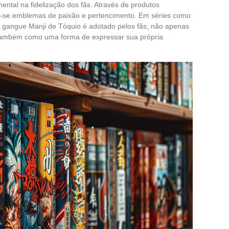
al na fidelização dos fãs. Através de produtos
m-se emblemas de paixão e pertencimento. Em séries como
a gangue Manji de Tóquio é adotado pelos fãs, não apenas
também como uma forma de expressar sua própria