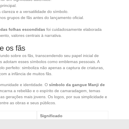
principal.
 clareza e a versatilidade do símbolo.
s grupos de fãs antes do lançamento oficial.
 das folhas escondidas
foi cuidadosamente elaborada
ento, valores centrais à narrativa.
e os fãs
ndo sobre os fãs, transcendendo seu papel inicial de
ptos adotam esses símbolos como emblemas pessoais. A
o perfeito: simboliza não apenas a captura de criaturas,
om a infância de muitos fãs.
omunidade e identidade. O
símbolo da gangue Manji de
ncarna a rebelião e o espírito de camaradagem, temas
as gerações mais jovens. Os logos, por sua simplicidade e
entre as obras e seus públicos.
Significado
de Goku
Sabedoria e domínio das artes