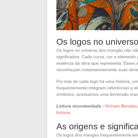
Os logos no univers
Os logos no universo dos mangás não s
significados. Cada curva, cor e elemento 
essência da obra que representa. Esses 
reconheçam instantaneamente suas séries
Por trás de cada logo há uma história, u
frequentemente integram referências a ele
símbolos, acessamos uma dimensão mais
Leitura recomendada :
Hicham Bendaoud
fortuna
As origens e signifi
Os logos dos mangás frequentemente enco