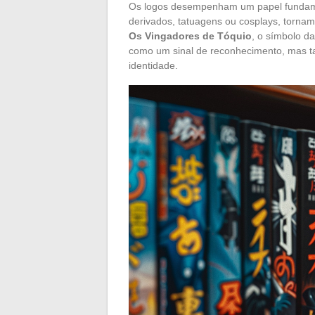
Os logos desempenham um papel fundament
derivados, tatuagens ou cosplays, torna
Os Vingadores de Tóquio
, o símbolo d
como um sinal de reconhecimento, mas 
identidade.