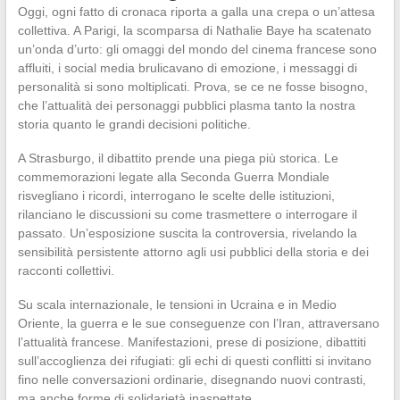
Oggi, ogni fatto di cronaca riporta a galla una crepa o un’attesa
collettiva. A Parigi, la scomparsa di Nathalie Baye ha scatenato
un’onda d’urto: gli omaggi del mondo del cinema francese sono
affluiti, i social media brulicavano di emozione, i messaggi di
personalità si sono moltiplicati. Prova, se ce ne fosse bisogno,
che l’attualità dei personaggi pubblici plasma tanto la nostra
storia quanto le grandi decisioni politiche.
A Strasburgo, il dibattito prende una piega più storica. Le
commemorazioni legate alla Seconda Guerra Mondiale
risvegliano i ricordi, interrogano le scelte delle istituzioni,
rilanciano le discussioni su come trasmettere o interrogare il
passato. Un’esposizione suscita la controversia, rivelando la
sensibilità persistente attorno agli usi pubblici della storia e dei
racconti collettivi.
Su scala internazionale, le tensioni in Ucraina e in Medio
Oriente, la guerra e le sue conseguenze con l’Iran, attraversano
l’attualità francese. Manifestazioni, prese di posizione, dibattiti
sull’accoglienza dei rifugiati: gli echi di questi conflitti si invitano
fino nelle conversazioni ordinarie, disegnando nuovi contrasti,
ma anche forme di solidarietà inaspettate.