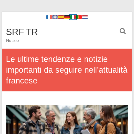
SRF TR
Notizie
Le ultime tendenze e notizie
importanti da seguire nell’attualità
francese