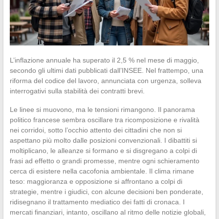
L’inflazione annuale ha superato il 2,5 % nel mese di maggio,
secondo gli ultimi dati pubblicati dall’INSEE. Nel frattempo, una
riforma del codice del lavoro, annunciata con urgenza, solleva
interrogativi sulla stabilità dei contratti brevi.
Le linee si muovono, ma le tensioni rimangono. Il panorama
politico francese sembra oscillare tra ricomposizione e rivalità
nei corridoi, sotto l’occhio attento dei cittadini che non si
aspettano più molto dalle posizioni convenzionali. I dibattiti si
moltiplicano, le alleanze si formano e si disgregano a colpi di
frasi ad effetto o grandi promesse, mentre ogni schieramento
cerca di esistere nella cacofonia ambientale. Il clima rimane
teso: maggioranza e opposizione si affrontano a colpi di
strategie, mentre i giudici, con alcune decisioni ben ponderate,
ridisegnano il trattamento mediatico dei fatti di cronaca. I
mercati finanziari, intanto, oscillano al ritmo delle notizie globali,