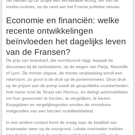
het nieuws op Le Scope een vernieuwde lezing, ver van de
media-routines, op de rand van het Franse politieke nieuws.
Economie en financiën: welke
recente ontwikkelingen
beïnvloeden het dagelijks leven
van de Fransen?
De prijs van brandstof, die voortdurend stijgt, bepaalt de
discussies bij de tankstations, op de wegen van Parijs, Marseille
of Lyon. De minste uitgave, de minste verplaatsing wordt een
rekensom, zo groot is de druk op de portemonnees. Deze druk
op de prijzen aan de pomp voedt de geopolitieke onzekerheden,
met name rond de Straat van Hormuz, en dwingt automobilisten
om hun gewoonten te herzien, te vergelijken, te kiezen.
Koopgidsen en vergelijkingssites worden de onmisbare
metgezellen van een herzien mobiliteitsbeleid.
In een andere context komt de vraag naar de kwaliteit van
kraanwater weer op de voorgrond. Lokale overheden trekken
aan de bel: overal is de sanitaire veiligheid niet gelijk, en de