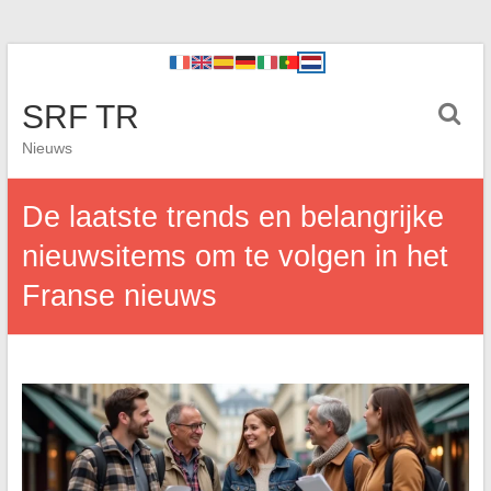
SRF TR
Nieuws
De laatste trends en belangrijke
nieuwsitems om te volgen in het
Franse nieuws