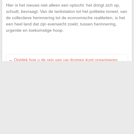
Hier is het nieuws niet alleen een optocht: het dringt zich op,
schudt, bevraagt. Van de tankstation tot het politieke toneel, van
de collectieve herinnering tot de economische realiteiten, is het
een heel land dat zijn evenwicht zoekt, tussen herinnering,
urgentie en toekomstige hoop.
←
Ontdek hoe u de reis van uw dromen kunt organiseren
met een maatwerkexpert
Alle actuele nieuws in real-time: volg het laatste nieuws en
trends van dit moment
→
Zoeken