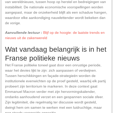
van wereldnieuws, tussen hoop op herstel en bedreigingen van
instabiliteit. De nationale economische voorspellingen worden
aangepast, maar de onzekerheid blijft als een schaduw hangen,
waardoor elke aankondiging nauwlettender wordt bekeken dan
de vorige.
Aanvullende lectuur :
Blijf op de hoogte: de laatste trends en
nieuws uit de zakenwereld
Wat vandaag belangrijk is in het
Franse politieke nieuws
Het Franse politieke toneel gaat door een onrustige periode,
waar het devies lijkt te zijn: zich aanpassen of verdwijnen.
Tussen herschikkingen en façade-strategieën worden de
institutionele evenwichten op de proef gesteld, waarbij elk partij
probeert zijn territorium te markeren. In deze context gaat
Emmanuel Macron verder met zijn hervormingskalender,
ondanks aanhoudend verzet en een gespannen sociale sfeer.
Zijn legitimiteit, die regelmatig ter discussie wordt gesteld,
dwingt hem om samen te werken met een luidruchtige, maar
nog steeds verspreide oppositie.