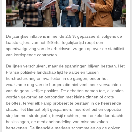
De jaarlijkse inflatie is in mei de 2,5 % gepasseerd, volgens de
laatste cijfers van het INSEE. Tegelijkertijd roept een
spoedwetgeving van de arbeidswet vragen op over de stabiliteit
van kortlopende contracten.
De lijnen verschuiven, maar de spanningen blijven bestaan. Het
Franse politieke landschap lijkt te aarzelen tussen
herstructurering en rivaliteiten in de gangen, onder het
waakzame oog van de burgers die niet veel meer verwachten
van de gebruikelijke posities. De debatten nemen toe, allianties
worden gevormd en ontbonden met kleine zinnen of grote
beloftes, terwijl elk kamp probeert te bestaan in de heersende
chaos. Het klimaat blijft gespannen: meerderheid en oppositie
strijden met strategieën, terwijl rechters, met enkele doordachte
beslissingen, de mediabehandeling van misdaadzaken
hertekenen. De financiële markten schommelen op de golven