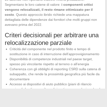
Segmentano le loro catene di valore:
i componenti critici
vengono relocalizzati, il resto rimane ottimizzato per il
costo
. Questo approccio ibrido richiede una mappatura
dettagliata delle dipendenze dai fornitori che molti gruppi non
avevano prima del 2022.
Criteri decisionali per arbitrare una
relocalizzazione parziale
Criticità del componente nel prodotto finito e tempo di
sostituzione in caso di interruzione dell’approvvigionamento
Disponibilità di competenze industriali nel paese target,
spesso più vincolante rispetto al terreno o all’energia
Coherenza con gli obblighi di reporting CSRD sulla catena di
subappalto, che rende la prossimità geografica più facile da
documentare
Accesso ai dispositivi di aiuto pubblico (piani di rilancio
nazionali, fondi europei) condizionati a una produzione locale
Il mondo degli affari nel 2025 si caratterizza per l’intreccio di
queste tendenze. L’IA generativa accelera il processo