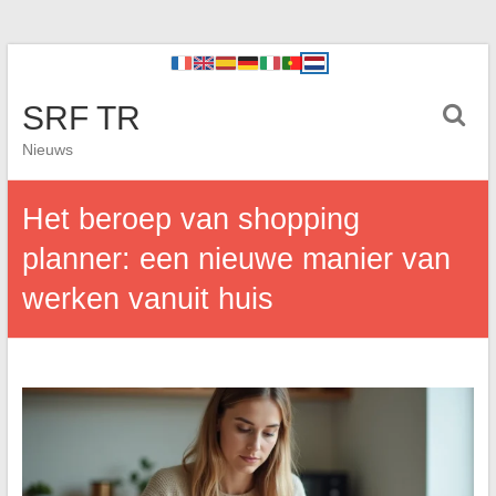
SRF TR
Nieuws
Het beroep van shopping
planner: een nieuwe manier van
werken vanuit huis