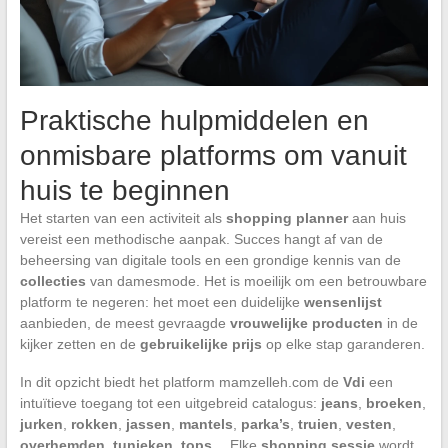
Praktische hulpmiddelen en
onmisbare platforms om vanuit
huis te beginnen
Het starten van een activiteit als
shopping planner
aan huis
vereist een methodische aanpak. Succes hangt af van de
beheersing van digitale tools en een grondige kennis van de
collecties
van damesmode. Het is moeilijk om een betrouwbare
platform te negeren: het moet een duidelijke
wensenlijst
aanbieden, de meest gevraagde
vrouwelijke producten
in de
kijker zetten en de
gebruikelijke prijs
op elke stap garanderen.
In dit opzicht biedt het platform mamzelleh.com de
Vdi
een
intuïtieve toegang tot een uitgebreid catalogus:
jeans
,
broeken
,
jurken
,
rokken
,
jassen
,
mantels
,
parka’s
,
truien
,
vesten
,
overhemden
,
tunieken
,
tops
… Elke
shopping sessie
wordt