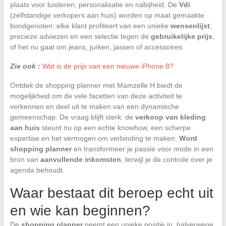
plaats voor luisteren, personalisatie en nabijheid. De
Vdi
(zelfstandige verkopers aan huis) worden op maat gemaakte
bondgenoten: elke klant profiteert van een unieke
wensenlijst
,
precieze adviezen en een selectie tegen de
gebruikelijke prijs
,
of het nu gaat om jeans, jurken, jassen of accessoires.
Zie ook :
Wat is de prijs van een nieuwe iPhone 8?
Ontdek de shopping planner met Mamzelle H biedt de
mogelijkheid om de vele facetten van deze activiteit te
verkennen en deel uit te maken van een dynamische
gemeenschap. De vraag blijft sterk: de
verkoop van kleding
aan huis
steunt nu op een echte knowhow, een scherpe
expertise en het vermogen om verbinding te maken.
Word
shopping planner
en transformeer je passie voor mode in een
bron van
aanvullende inkomsten
, terwijl je de controle over je
agenda behoudt.
Waar bestaat dit beroep echt uit
en wie kan beginnen?
De
shopping planner
neemt een unieke positie in, halverwege