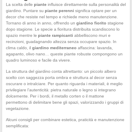
La scelta delle
piante
influisce direttamente sulla personalità del
giardino. Puntare su
piante perenni
significa optare per un
decor che resiste nel tempo e richiede meno manutenzione.
Tornano di anno in anno, offrendo un
giardino fiorito
stagione
dopo stagione. Le specie a fioritura distribuita scandiscono lo
spazio mentre le
piante rampicanti
abbelliscono muri e
recinzioni, guadagnando altezza senza occupare spazio. In
clima caldo, il
giardino mediterraneo
affascina: lavanda,
agapanto, olivo nano… queste piante robuste compongono un
quadro luminoso e facile da vivere.
La struttura del giardino conta altrettanto: un piccolo albero
scelto con saggezza porta ombra e struttura al decor senza
oscurare o intralciare. Per quanto riguarda i materiali, è meglio
privilegiare l’autenticità: pietra naturale o legno si integrano
dolcemente. Per i bordi, il metallo corten o il mattone
permettono di delimitare bene gli spazi, valorizzando i gruppi di
vegetazione.
Alcuni consigli per combinare estetica, praticità e manutenzione
semplificata: