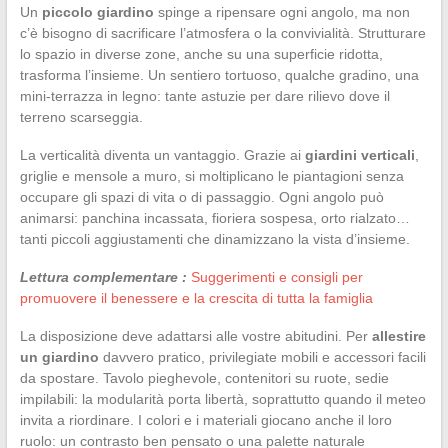
Un
piccolo giardino
spinge a ripensare ogni angolo, ma non
c’è bisogno di sacrificare l’atmosfera o la convivialità. Strutturare
lo spazio in diverse zone, anche su una superficie ridotta,
trasforma l’insieme. Un sentiero tortuoso, qualche gradino, una
mini-terrazza in legno: tante astuzie per dare rilievo dove il
terreno scarseggia.
La verticalità diventa un vantaggio. Grazie ai
giardini verticali
,
griglie e mensole a muro, si moltiplicano le piantagioni senza
occupare gli spazi di vita o di passaggio. Ogni angolo può
animarsi: panchina incassata, fioriera sospesa, orto rialzato…
tanti piccoli aggiustamenti che dinamizzano la vista d’insieme.
Lettura complementare :
Suggerimenti e consigli per
promuovere il benessere e la crescita di tutta la famiglia
La disposizione deve adattarsi alle vostre abitudini. Per
allestire
un giardino
davvero pratico, privilegiate mobili e accessori facili
da spostare. Tavolo pieghevole, contenitori su ruote, sedie
impilabili: la modularità porta libertà, soprattutto quando il meteo
invita a riordinare. I colori e i materiali giocano anche il loro
ruolo: un contrasto ben pensato o una palette naturale