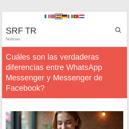
SRF TR
Noticias
Cuáles son las verdaderas
diferencias entre WhatsApp
Messenger y Messenger de
Facebook?