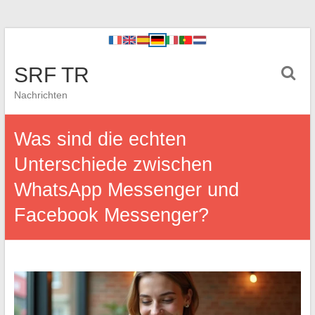
SRF TR
Nachrichten
Was sind die echten
Unterschiede zwischen
WhatsApp Messenger und
Facebook Messenger?