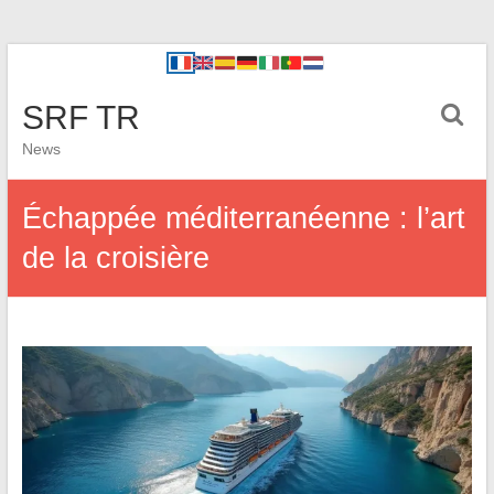
SRF TR
News
Échappée méditerranéenne : l’art
de la croisière