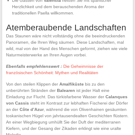
Die Gassen von
Valencia
heißen Sie mit spanischer
Herzlichkeit und dem berauschenden Aroma der
traditionellen Paella willkommen.
Atemberaubende Landschaften
Das Staunen wäre nicht vollständig ohne die beeindruckenden
Panoramen, die Ihren Weg säumen. Diese Landschaften, mal
wild, mal von der Hand des Menschen geformt, ziehen wie viele
Naturmeisterwerke an Ihren Augen vorbei.
Ebenfalls empfehlenswert :
Die Geheimnisse der
französischen Schönheit: Mythen und Realitäten
Von den steilen Klippen der
Amalfiküste
bis zu den
unberührten Stränden der
Balearen
ist jeder Halt eine
Einladung zur Flucht. Das türkisfarbene Wasser der
Calanques
von Cassis
steht im Kontrast zur lebhaften Fischerei der Dörfer
an der
Côte d’Azur
, während die von Olivenhainen gesäumten
toskanischen Hügel von jahrtausendealten Geschichten flüstern.
An einer Wegbiegung umhüllt Sie der Duft der mediterranen
Kiefern, und der Gesang der Zikaden erklingt wie eine uralte
Melodie.