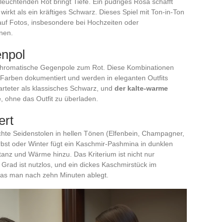
 leuchtenden Rot bringt Tiefe. Ein pudriges Rosa schafft
 wirkt als ein kräftiges Schwarz. Dieses Spiel mit Ton-in-Ton
 auf Fotos, insbesondere bei Hochzeiten oder
nen.
enpol
s chromatische Gegenpole zum Rot. Diese Kombinationen
 Farben dokumentiert und werden in eleganten Outfits
arteter als klassisches Schwarz, und
der kalte-warme
e
, ohne das Outfit zu überladen.
ert
chte Seidenstolen in hellen Tönen (Elfenbein, Champagner,
rbst oder Winter fügt ein Kaschmir-Pashmina in dunklen
tanz und Wärme hinzu. Das Kriterium ist nicht nur
f Grad ist nutzlos, und ein dickes Kaschmirstück im
as man nach zehn Minuten ablegt.