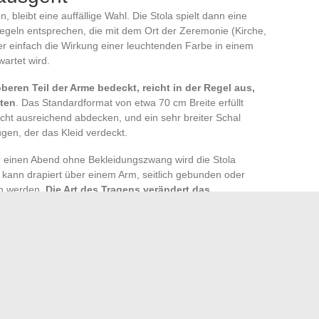
n, bleibt eine auffällige Wahl. Die Stola spielt dann eine
regeln entsprechen, die mit dem Ort der Zeremonie (Kirche,
 einfach die Wirkung einer leuchtenden Farbe in einem
artet wird.
beren Teil der Arme bedeckt, reicht in der Regel aus,
lten
. Das Standardformat von etwa 70 cm Breite erfüllt
icht ausreichend abdecken, und ein sehr breiter Schal
gen, der das Kleid verdeckt.
 einen Abend ohne Bekleidungszwang wird die Stola
ie kann drapiert über einem Arm, seitlich gebunden oder
en werden.
Die Art des Tragens verändert das
 oder das Material
und sollte vor dem großen Tag im
roten Kleides basiert auf einer Abfolge von miteinander
te Format für den Schnitt des Kleides, das mit dem Stoff
 vermeiden, die je nach Kontext und Saison gewählte Farbe
Behandlung eines dieser Kriterien ohne die anderen führt zu
 erfüllt.