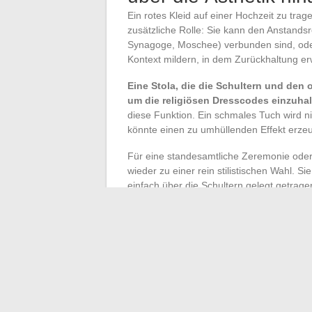
Ein rotes Kleid auf einer Hochzeit zu trage
zusätzliche Rolle: Sie kann den Anstands
Synagoge, Moschee) verbunden sind, oder
Kontext mildern, in dem Zurückhaltung erw
Eine Stola, die die Schultern und den o
um die religiösen Dresscodes einzuha
diese Funktion. Ein schmales Tuch wird n
könnte einen zu umhüllenden Effekt erzeu
Für eine standesamtliche Zeremonie oder
wieder zu einer rein stilistischen Wahl. S
einfach über die Schultern gelegt getrag
Erscheinungsbild ebenso wie die Farbe
Spiegel getestet werden.
Die Wahl einer Stola zur Begleitung eines 
verbundenen Entscheidungen: das geeigne
kompatible Material, um das Rutschen zu
und schließlich die Art des Tragens. Die 
einem Accessoire, das seine Funktion nicht