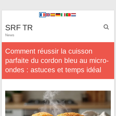
SRF TR
News
Comment réussir la cuisson
parfaite du cordon bleu au micro-
ondes : astuces et temps idéal