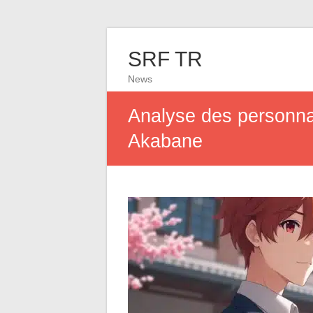
SRF TR
News
Analyse des personna
Akabane