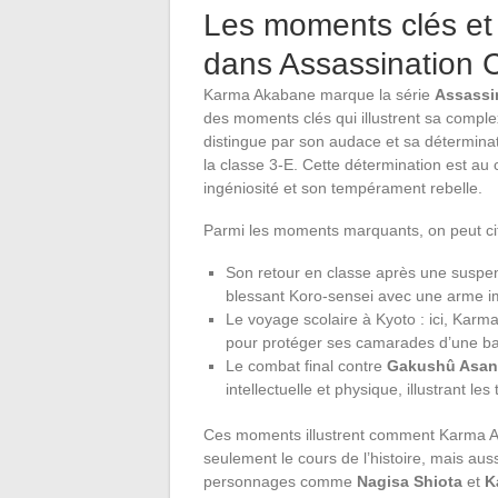
Les moments clés et
dans Assassination 
Karma Akabane marque la série
Assassi
des moments clés qui illustrent sa comple
distingue par son audace et sa détermina
la classe 3-E. Cette détermination est au c
ingéniosité et son tempérament rebelle.
Parmi les moments marquants, on peut cit
Son retour en classe après une susp
blessant Koro-sensei avec une arme i
Le voyage scolaire à Kyoto : ici, Karma 
pour protéger ses camarades d’une ba
Le combat final contre
Gakushû Asa
intellectuelle et physique, illustrant l
Ces moments illustrent comment Karma Aka
seulement le cours de l’histoire, mais aus
personnages comme
Nagisa Shiota
et
K