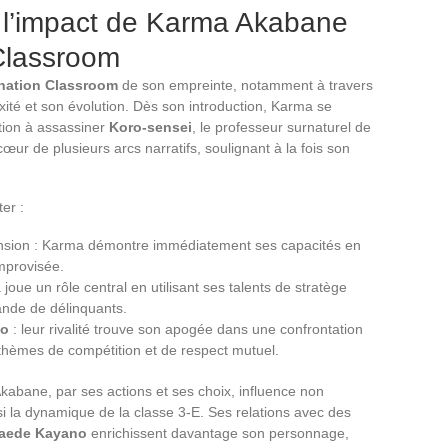
 l’impact de Karma Akabane
Classroom
nation Classroom
de son empreinte, notamment à travers
xité et son évolution. Dès son introduction, Karma se
tion à assassiner
Koro-sensei
, le professeur surnaturel de
œur de plusieurs arcs narratifs, soulignant à la fois son
er :
ension : Karma démontre immédiatement ses capacités en
mprovisée.
joue un rôle central en utilisant ses talents de stratège
nde de délinquants.
no
: leur rivalité trouve son apogée dans une confrontation
es thèmes de compétition et de respect mutuel.
bane, par ses actions et ses choix, influence non
si la dynamique de la classe 3-E. Ses relations avec des
aede Kayano
enrichissent davantage son personnage,