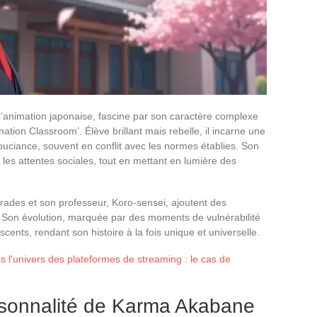
’animation japonaise, fascine par son caractère complexe
ation Classroom’. Élève brillant mais rebelle, il incarne une
nsouciance, souvent en conflit avec les normes établies. Son
 et les attentes sociales, tout en mettant en lumière des
ades et son professeur, Koro-sensei, ajoutent des
Son évolution, marquée par des moments de vulnérabilité
scents, rendant son histoire à la fois unique et universelle.
s l'univers des plateformes de streaming : le cas de
ersonnalité de Karma Akabane