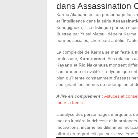
dans Assassination 
Karma Akabane est un personnage fascinant
et l’intelligence dans la série
Assassinat
Kunugigaoka, il se distingue par son esprit
illustrée par Yūsei Matsui, dépeint Karm
normes sociales, cherchant à défier l’autor
La complexité de Karma se manifeste à tr
professeur,
Koro-sensei
. Ses relations
Kayano
et
Rio Nakamura
montrent différ
camaraderie et rivalité. La dynamique ent
bien qu’il tente constamment d’assassine
soulignant les thèmes de rédemption et d
A lire en complément :
Astuces et conse
toute la famille
L’analyse des personnages marquants de
met en lumière la richesse et la profonde
motivations, incarne les dilemmes moraux 
offrant un regard critique sur le système é