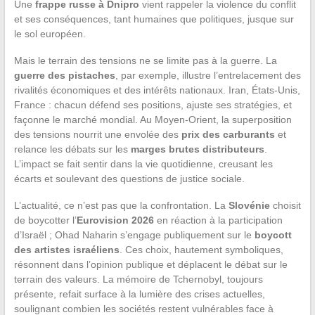
Une
frappe russe à Dnipro
vient rappeler la violence du conflit
et ses conséquences, tant humaines que politiques, jusque sur
le sol européen.
Mais le terrain des tensions ne se limite pas à la guerre. La
guerre des pistaches
, par exemple, illustre l’entrelacement des
rivalités économiques et des intérêts nationaux. Iran, États-Unis,
France : chacun défend ses positions, ajuste ses stratégies, et
façonne le marché mondial. Au Moyen-Orient, la superposition
des tensions nourrit une envolée des
prix des carburants
et
relance les débats sur les
marges brutes distributeurs
.
L’impact se fait sentir dans la vie quotidienne, creusant les
écarts et soulevant des questions de justice sociale.
L’actualité, ce n’est pas que la confrontation. La
Slovénie
choisit
de boycotter l’
Eurovision 2026
en réaction à la participation
d’Israël ; Ohad Naharin s’engage publiquement sur le
boycott
des artistes israéliens
. Ces choix, hautement symboliques,
résonnent dans l’opinion publique et déplacent le débat sur le
terrain des valeurs. La mémoire de Tchernobyl, toujours
présente, refait surface à la lumière des crises actuelles,
soulignant combien les sociétés restent vulnérables face à