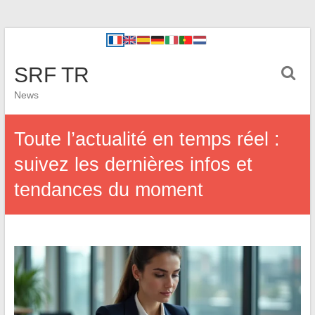
SRF TR
News
Toute l’actualité en temps réel :
suivez les dernières infos et
tendances du moment