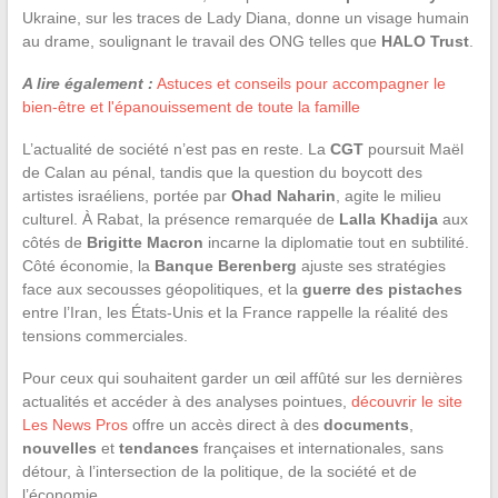
Ukraine, sur les traces de Lady Diana, donne un visage humain
au drame, soulignant le travail des ONG telles que
HALO Trust
.
A lire également :
Astuces et conseils pour accompagner le
bien-être et l'épanouissement de toute la famille
L’actualité de société n’est pas en reste. La
CGT
poursuit Maël
de Calan au pénal, tandis que la question du boycott des
artistes israéliens, portée par
Ohad Naharin
, agite le milieu
culturel. À Rabat, la présence remarquée de
Lalla Khadija
aux
côtés de
Brigitte Macron
incarne la diplomatie tout en subtilité.
Côté économie, la
Banque Berenberg
ajuste ses stratégies
face aux secousses géopolitiques, et la
guerre des pistaches
entre l’Iran, les États-Unis et la France rappelle la réalité des
tensions commerciales.
Pour ceux qui souhaitent garder un œil affûté sur les dernières
actualités et accéder à des analyses pointues,
découvrir le site
Les News Pros
offre un accès direct à des
documents
,
nouvelles
et
tendances
françaises et internationales, sans
détour, à l’intersection de la politique, de la société et de
l’économie.