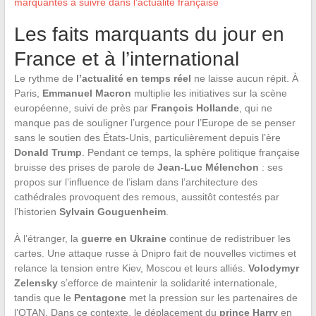
marquantes à suivre dans l'actualité française
Les faits marquants du jour en
France et à l’international
Le rythme de
l’actualité en temps réel
ne laisse aucun répit. À
Paris,
Emmanuel Macron
multiplie les initiatives sur la scène
européenne, suivi de près par
François Hollande
, qui ne
manque pas de souligner l’urgence pour l’Europe de se penser
sans le soutien des États-Unis, particulièrement depuis l’ère
Donald Trump
. Pendant ce temps, la sphère politique française
bruisse des prises de parole de
Jean-Luc Mélenchon
: ses
propos sur l’influence de l’islam dans l’architecture des
cathédrales provoquent des remous, aussitôt contestés par
l’historien
Sylvain Gouguenheim
.
À l’étranger, la
guerre en Ukraine
continue de redistribuer les
cartes. Une attaque russe à Dnipro fait de nouvelles victimes et
relance la tension entre Kiev, Moscou et leurs alliés.
Volodymyr
Zelensky
s’efforce de maintenir la solidarité internationale,
tandis que le
Pentagone
met la pression sur les partenaires de
l’OTAN. Dans ce contexte, le déplacement du
prince Harry
en