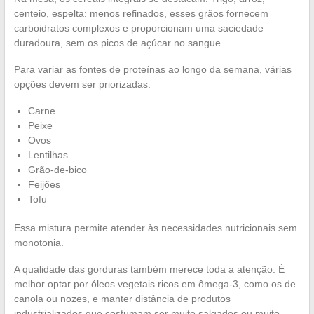
centeio, espelta: menos refinados, esses grãos fornecem
carboidratos complexos e proporcionam uma saciedade
duradoura, sem os picos de açúcar no sangue.
Para variar as fontes de proteínas ao longo da semana, várias
opções devem ser priorizadas:
Carne
Peixe
Ovos
Lentilhas
Grão-de-bico
Feijões
Tofu
Essa mistura permite atender às necessidades nutricionais sem
monotonia.
A qualidade das gorduras também merece toda a atenção. É
melhor optar por óleos vegetais ricos em ômega-3, como os de
canola ou nozes, e manter distância de produtos
industrializados que costumam ser muito salgados ou muito