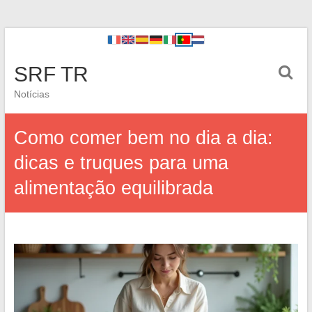
SRF TR
Notícias
Como comer bem no dia a dia:
dicas e truques para uma
alimentação equilibrada