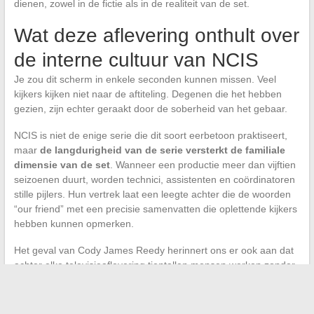
dienen, zowel in de fictie als in de realiteit van de set.
Wat deze aflevering onthult over
de interne cultuur van NCIS
Je zou dit scherm in enkele seconden kunnen missen. Veel
kijkers kijken niet naar de aftiteling. Degenen die het hebben
gezien, zijn echter geraakt door de soberheid van het gebaar.
NCIS is niet de enige serie die dit soort eerbetoon praktiseert,
maar
de langdurigheid van de serie versterkt de familiale
dimensie van de set
. Wanneer een productie meer dan vijftien
seizoenen duurt, worden technici, assistenten en coördinatoren
stille pijlers. Hun vertrek laat een leegte achter die de woorden
“our friend” met een precisie samenvatten die oplettende kijkers
hebben kunnen opmerken.
Het geval van Cody James Reedy herinnert ons er ook aan dat
achter elke televisieaflevering tientallen mensen werken zonder
ooit op het scherm te verschijnen.
Het eerbetoon van seizoen
17 maakt zichtbaar wat normaal in de schaduw blijft
, en dat
is precies wat het zijn emotionele lading geeft.