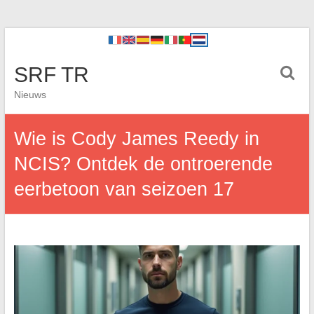
SRF TR
Nieuws
Wie is Cody James Reedy in
NCIS? Ontdek de ontroerende
eerbetoon van seizoen 17