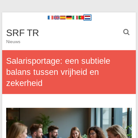
SRF TR
Nieuws
Salarisportage: een subtiele
balans tussen vrijheid en
zekerheid