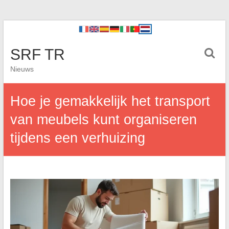
SRF TR
Nieuws
Hoe je gemakkelijk het transport
van meubels kunt organiseren
tijdens een verhuizing