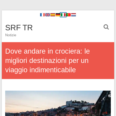
SRF TR
Notizie
Dove andare in crociera: le
migliori destinazioni per un
viaggio indimenticabile