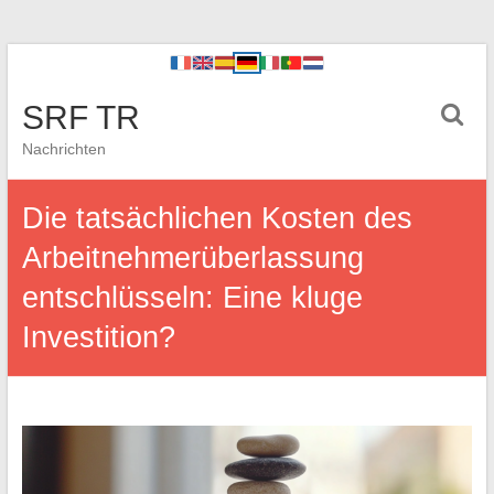
SRF TR
Nachrichten
Die tatsächlichen Kosten des
Arbeitnehmerüberlassung
entschlüsseln: Eine kluge
Investition?